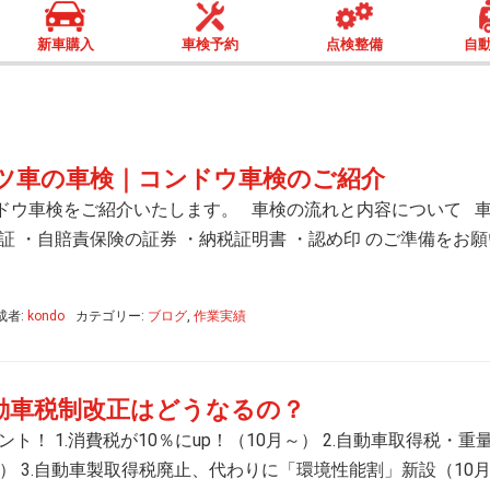
新車購入
車検予約
点検整備
自
ツ車の車検｜コンドウ車検のご紹介
ドウ車検をご紹介いたします。 車検の流れと内容について 
証 ・自賠責保険の証券 ・納税証明書 ・認め印 のご準備をお
成者:
kondo
カテゴリー:
ブログ
,
作業実績
自動車税制改正はどうなるの？
ント！ 1.消費税が10％にup！（10月～） 2.自動車取得税・重
） 3.自動車製取得税廃止、代わりに「環境性能割」新設（10月～