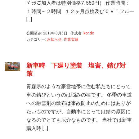
ﾊﾟｯｸご加入者は特別価格7, 560円） 作業時間：
１時間～２時間 １２ヶ月点検及びＣＶＴフルー
[…]
公開済み: 2018年3月6日
作成者:
kondo
カテゴリー:
お知らせ
,
作業実績
新車時 下廻り塗装 塩害、錆び対
策
青森県のような豪雪地帯に住む私たちにとって
車の錆びというのは悩みの種です。 冬季の車道
への融雪剤の散布は事故防止のためにはありが
たいものですが、自動車にとっては錆の原因に
なるのでとても厄介なものです。 当社では新車
購入時 […]